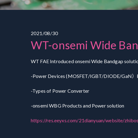
2021/08/30
WT-onsemi Wide Ban
WT FAE Introduced onsemi Wide Bandgap solutio
-Power Devices (MOSFET/IGBT/DIODE/GaN）E
-Types of Power Converter
-onsemi WBG Products and Power solution
https://res.eeyxs.com/21dianyuan/website/z