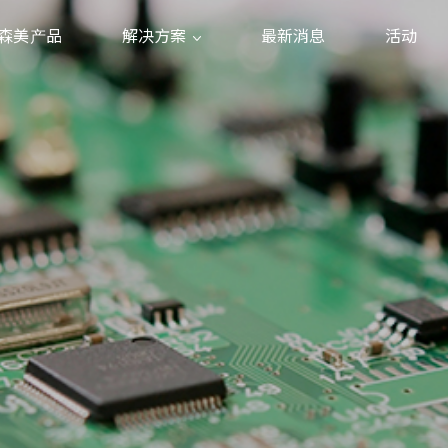
森美产品
解决方案
最新消息
活动
物联网
常用料件
传感器
云端
电动牵引电机应用
太阳能
汽车
电源供应器