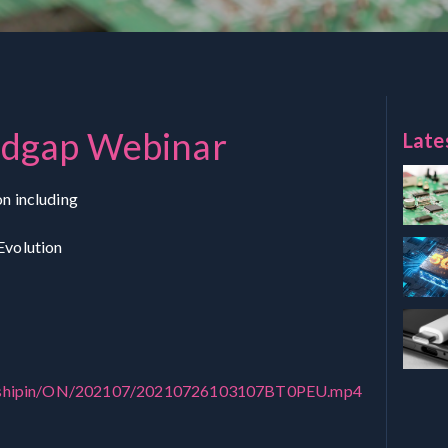
dgap Webinar
Late
n including
volution
hiboshipin/ON/202107/20210726103107BT0PEU.mp4