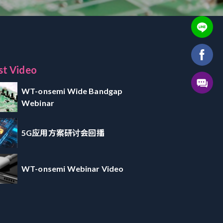
st Video
WT-onsemi Wide Bandgap
Webinar
5G应用方案研讨会回播
WT-onsemi Webinar Video