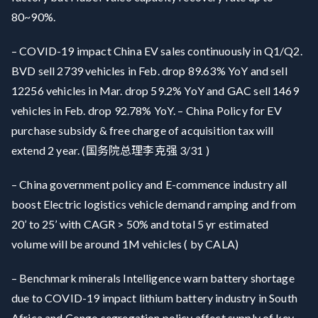
80~90%.
– COVID-19 impact China EV sales continuously in Q1/Q2.
BVD sell 2739 vehicles in Feb. drop 89.63% YoY and sell
12256 vehicles in Mar. drop 59.2% YoY and GAC sell 1469
vehicles in Feb. drop 92.78% YoY. – China Policy for EV
purchase subsidy & free charge of acquisition tax will
extend 2 year. (国务院总理李克强 3/31 )
– China government policy and E-commence industry all
boost Electric logistics vehicle demand ramping and from
20’ to 25’ with CAGR > 50% and total 5 yr estimated
volume will be around 1M vehicles ( by CALA)
– Benchmark minerals Intelligence warn battery shortage
due to COVID-19 impact lithium battery industry in South
Africa and Congo segregation policy affect supply of key