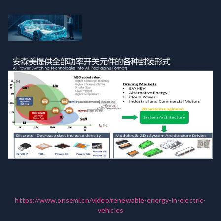
https://www.onsemi.cn/video/renewable-energy-in-electric-
vehicles