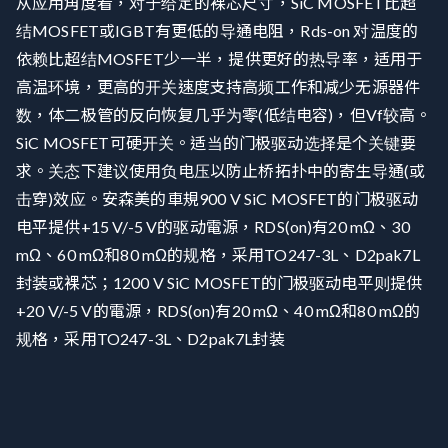
从应用角度看，对于给定的裸芯尺寸，SiC MOSFET比超
结MOSFET或IGBT有更低的导通电阻，Rds-on 对温度的
依赖比超结MOSFET少一半，提供更好的热导率，适用于
高温环境，更高的开关速度支持高频工作和减少无源器件
数，体二极管的反向恢复几乎为零(低结电容)，但Vf较高。
SiC MOSFET可硬开关。适当的门极驱动选择是个关键要
求。关态下建议使用负电压以防止桥拓扑中的寄生导通(或
击穿)效应。安森美的車規900 V SiC MOSFET的门极驱动
电平提供+15 V/-5 V的驱动電源，RDS(on)有20 mΩ、30
mΩ、60 mΩ和80 mΩ的规格，采用TO247-3L、D2pak7L
封装或裸芯；1200 V SiC MOSFET的门极驱动电平则提供
+20 V/-5 V的電源，RDS(on)有20 mΩ、40 mΩ和80 mΩ的
规格，采用TO247-3L、D2pak7L封装