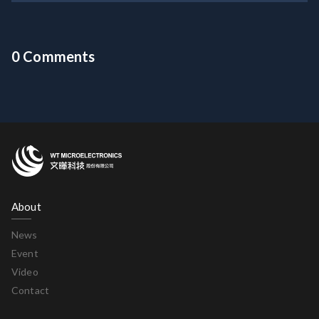
0 Comments
About
News
Event
Video
Contact