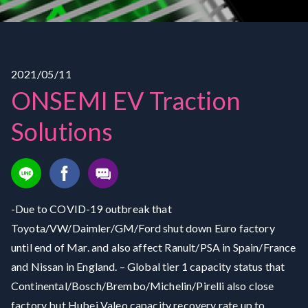
2021/05/11
ONSEMI EV Traction
Solutions
-Due to COVID-19 outbreak that
Toyota/VW/Daimler/GM/Ford shut down Euro factory
until end of Mar. and also affect Ranult/PSA in Spain/France
and Nissan in England. – Global tier 1 capacity status that
Continental/Bosch/Brembo/Michelin/Pirelli also close
factory but Hubei Valeo capacity recovery rate up to