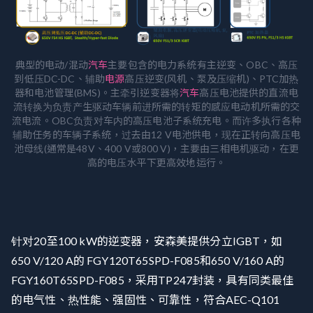
典型的电动/混动
汽车
主要包含的电力系统有主逆变、OBC、高压
到低压DC-DC、辅助
电源
高压逆变(风机、泵及压缩机)、PTC加热
器和电池管理(BMS)。主牵引逆变器将
汽车
高压电池提供的直流电
流转换为负责产生驱动车辆前进所需的转矩的感应电动机所需的交
流电流。OBC负责对车内的高压电池子系统充电。而许多执行各种
辅助任务的车辆子系统，过去由12 V电池供电，现在正转向高压电
池母线(通常是48V、400 V或800 V)，主要由三相电机驱动，在更
高的电压水平下更高效地运行。
针对20至100 kW的逆变器，安森美提供分立IGBT，如
650 V/120 A的 FGY120T65SPD-F085和650 V/160 A的
FGY160T65SPD-F085，采用TP247封装，具有同类最佳
的电气性、热性能、强固性、可靠性，符合AEC-Q101