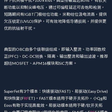
件下抗共模干扰>100 kV/us，典型传输延迟80 ns， 有软关
断功能以抑制尖峰电压，通过可编程延迟可去饱和检测，
短路期间有IGBT门极钳位功能，米勒钳位汲电流高，提供
欠压锁定(UVLO)保护，可有效地降低导通损耗，并提供更
优的抗辐射干扰。
典型的OBC由多个级联级组成，即输入整流、功率因数校
正(PFC)、DC-DC转换、隔离、输出整流和输出滤波。推荐
超结MOSFET、APM16模块和SiC方案。
SuperFet有3个版本：快速驱动(FAST)、易驱动(Easy Drive)
和快恢复(F
RF
ET)。FAST版本适用于硬开关拓扑，小Qg和
Eoss有助于实现高能效。易驱动版本适用于硬/软开关拓