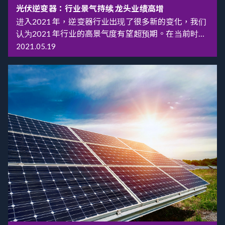
装机容量为175.93万千瓦。截至2021年7月底，全国
光伏逆变器：行业景气持续 龙头业绩高增
累计纳入2021年国家财政补贴规模户用光伏项目装机
进入2021 年，逆变器行业出现了很多新的变化，我们
容量为766.14万千瓦。 按照今年户用光伏装机补贴
认为2021 年行业的高景气度有望超预期。在当前时
0.03元/千瓦时，可纳入国家补贴指标的装机规模为5
点，本篇报告旨在梳理年初至今逆变器行业新的边际
2021.05.19
亿/0.03元，约为16.5万千瓦左右。此前，国家发改委
变化并再次强烈推荐光伏逆变器这一赛道。 出口数据
在发布2021年新能源上网电价新政时表示，确保今年
高增，加速出海趋势依旧。从海关总署披露的数据
户用光伏新增装机达到15亿千瓦以上。 从这两个数据
看，2021 年1、2、3 月国内逆变器出口金额分别为
来看，前7月实现新增装机766万千瓦，刚好完成了全
23.2、21.8 和19.74 亿元，同比分别增长32.0%、
年新增装机量的一半左右。一般来说，7、8、9、10
215.8%和21.0%(2020 年1-3 月分别是39.1%、-27%和
这几个月都是户用光伏装机的旺季，再加上有整县光
0.2%)。 开年以来国产逆变器在优势市场品牌和渠道壁
伏试点新政护航，理论上完成全年新增15GW的装机
垒进一步加深、渗透率持续提升;在美国、日韩等市占
量并不难。 可就在户用光伏装机市场刚活跃之时，光
率较低的市场则通过贴牌等方式逐步渗透;国产逆变器
伏市场再次陷入内卷。8月19日，隆基股份宣布G1、
加速出海逻辑依旧，这意味着今年国产逆变器的出货
M6上涨0.2元，分别报价4.99元/片、5.09元/片，M10
量预计依然将处于同比高增态势。 芯片供应问题导致
上涨0.24元，报价6.11元/片。 此前，在硅料价格最高
供需偏紧，发生价格战的概率较小。随着国产逆变器
涨至210元/kg带动下，中环股份和通威股份相继宣布
海外渗透率的持续提升，市场开始担心行业竞争强度
上调硅片、电池片价格。上周，中环股份率先上调价
加剧导致恶性价格战以及随之而来的企业盈利恶化，
格，M6、G12规格每片上涨0.44元，G1每片上涨0.26
而2021 年逆变器供需的新变化将导致这一假设发生的
元。 随后，通威公布了8月份太阳能电池片指导价，单