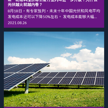
光伏越火就越内卷？
8月18日，有专家预判，未来十年中国光伏和风电平均
发电成本还可以下降50%左右。 发电成本能够大幅下
降显然得益于近年来的技术突破。在光伏领域，目前
2021.08.26
光电转换率约为24%，比起十年前的略高于10%来
说，提升明显。随着技术的进步，中长期光电转换率
达到30%左右是可以实现的。 有相关研究报告称，英
国和中国已经发现一些新的物料，它们可以配合单晶
硅、多晶硅作为生产燃料，从而大大提高光电转换
率。理论上，光电转换率可以达到50%以上，而且新
的物料价格只有单晶硅或者多晶硅的十分之一左右的
水平。这一新物料与单晶硅、多晶硅并无冲突，可以
直接镀一层膜在多晶硅上面，能直接与现在的生产线
衔接上。光伏发电有很大的成本下降空间。 同时有机
构预测，至2030年，中国光伏和风电的装机量会较
2020年底的水平翻3倍。 中国电力网注意到，8月19
日，国家能源局公布7月户用光伏装机信息显示，
2021年7月新纳入国家财政补贴规模户用光伏项目总