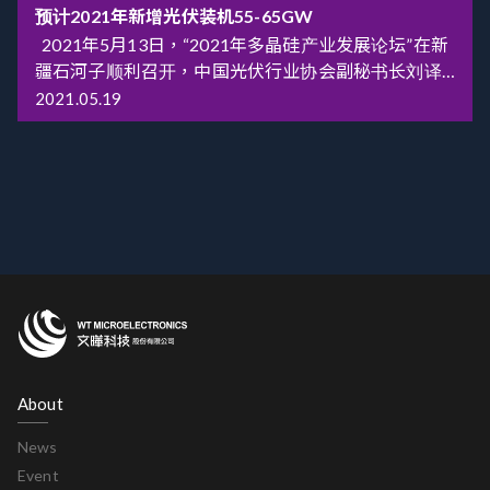
概率变得很小。供给方面，作为光伏电站的“大脑”，电
晶电池上涨0.02-0.04元/W，其中G1电池报价1.12
预计2021年新增光伏装机55-65GW
子元器件是光伏逆变器的主要原材料，涵盖了功率芯
元/W，M6达到1.03元/W，G12为1.02元/W。 中国电
2021年5月13日，“2021年多晶硅产业发展论坛”在新
片(IGBT)、逻辑芯片、DSP 和传感器芯片等等。
力网查阅公开资料发现，近期，某光伏胶粘剂头部企
疆石河子顺利召开，中国光伏行业协会副秘书长刘译
2020Q4 随着下游需求复苏，芯片供需错配问题逐渐
业发布产品价格调整通知，宣布自2021年8月18日(含
阳应邀出席并做《2020年光伏产业发展回顾与2021年
2021.05.19
显现，2021年4 月初恩智浦、瑞萨等53 家芯片原厂由
当日)起，所提供光伏胶粘剂产品发货订单执行价格全
展望》主题报告。 全球疫情中光伏行业显示出超
于晶圆供应紧张同时调涨产品价格且可能延长交付时
部实行上调，要求在现行供货价格的基上调涨10%以
强韧性，我国光伏披荆斩棘，实现了逆势增长，2020
间，和很多行业一样，预计芯片问题将成为今年逆变
上。 前不久，唐山金信新能源与唐山金信太阳能玻璃
年新增装机48.2GW，新增装机连续8年位居全球首
器供应的主要瓶颈。其中户用逆变器由于单台功率较
有限公司通告，自2021年9月1日起将厚度为3.2mm玻
位，累计装机连续6年位居全球首位，制造端四个主要
小导致芯片耗量大以及芯片需求非模块化等原因，缺
璃原片每平米上调4元;将厚度为2.0mm玻璃原片每平
环节实现两位数增长，组件出口量创历史新高，同比
芯问题可能更加严重;需求方面，由于2021 年国内户用
米上调3元。福建台玻及拓日新能源公告，将3.2mm镀
增长18.3%。2021年第一季度，光伏新增装机
仍有补贴政策驱动(3 分/度)，根据智汇光伏的预测年
膜产品价格上调0.5-1元/平米至23元/平方米。 从涨价
5.3GW，同比增长34%；其中，光伏电站2.5GW，分
内潜在装机需求有望达到15-20GW;与此同时，以欧
的范围来看，硅料涨价正向全产业链传导，这引起了
布式光伏2.8GW，分布式光伏增长较快。2021年一季
洲、澳洲为代表的海外户用市场依然保持较高增速，
市场的不安。如果接下来组件跟着涨价，市场上的装
度，光伏发电量688亿kWh，同比增长30%；发电利用
全球户用逆变器需求处于高增态势。 综合来看，全年
机热情会进一步受到打压。据了解，目前已有多家行
小时数300小时，同比增加10小时；全国弃光率
由于芯片供应问题，逆变器(尤其是户用)整体供需格局
业媒体就硅料、硅片等涨价表示担忧。 而在光伏产业
2.5%，同比下降0.75个百分点。2021年一季度我国多
偏紧，发生价格战的概率较小。 产品涨价传导成本，
About
链一系列产品涨价的影响下，光伏组件价格更是居高
晶硅进口呈现量跌价涨的趋势，反映出多晶硅价格的
全年行业景气持续，企业盈利乐观。2021 年4 月中旬
不下。近期华润800MW组件集采中标候选人最低投标
上涨。2020年光伏技术不断进步，光伏电价在越来越
News
以固德威、古瑞瓦特为代表的户用逆变器企业针对国
价格已经来到1.805元/W，采购产品为530W双面双玻
多的国家和地区已经低于火电电价，成为最具竞争力
内产品提涨价格(10-15%)，随后阳光、锦浪跟涨，产
Event
组件。 上游供应链涨价潮再起，下半年光伏项目并网